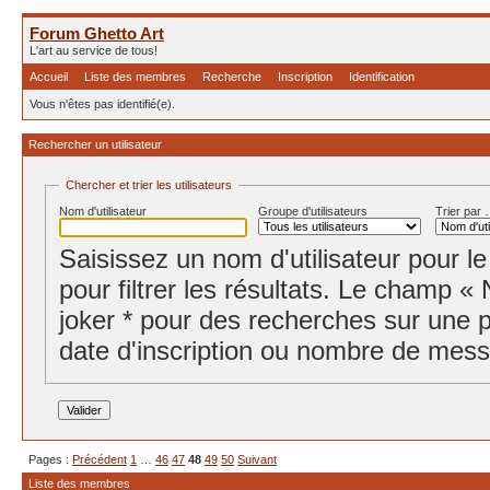
Forum Ghetto Art
L'art au service de tous!
Accueil
Liste des membres
Recherche
Inscription
Identification
Vous n'êtes pas identifié(e).
Rechercher un utilisateur
Chercher et trier les utilisateurs
Nom d'utilisateur
Groupe d'utilisateurs
Trier par
Saisissez un nom d'utilisateur pour le
pour filtrer les résultats. Le champ « 
joker * pour des recherches sur une p
date d'inscription ou nombre de messa
Pages :
Précédent
1
…
46
47
48
49
50
Suivant
Liste des membres