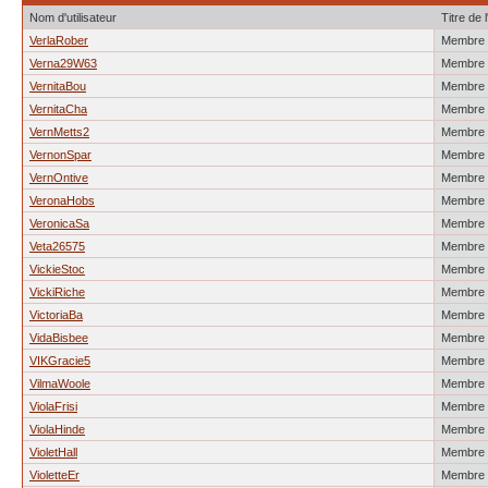
Nom d'utilisateur
Titre de l
VerlaRober
Membre
Verna29W63
Membre
VernitaBou
Membre
VernitaCha
Membre
VernMetts2
Membre
VernonSpar
Membre
VernOntive
Membre
VeronaHobs
Membre
VeronicaSa
Membre
Veta26575
Membre
VickieStoc
Membre
VickiRiche
Membre
VictoriaBa
Membre
VidaBisbee
Membre
VIKGracie5
Membre
VilmaWoole
Membre
ViolaFrisi
Membre
ViolaHinde
Membre
VioletHall
Membre
VioletteEr
Membre