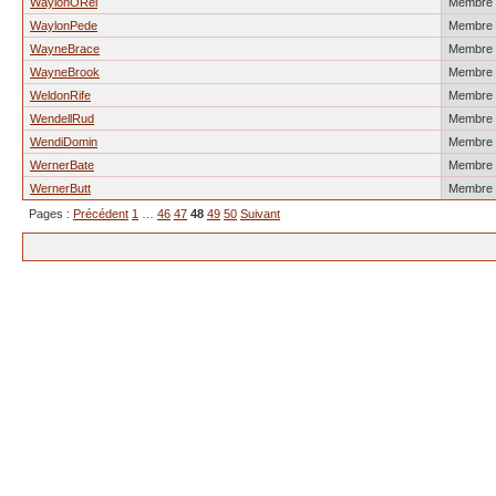
WaylonORei
Membre
WaylonPede
Membre
WayneBrace
Membre
WayneBrook
Membre
WeldonRife
Membre
WendellRud
Membre
WendiDomin
Membre
WernerBate
Membre
WernerButt
Membre
Pages :
Précédent
1
…
46
47
48
49
50
Suivant