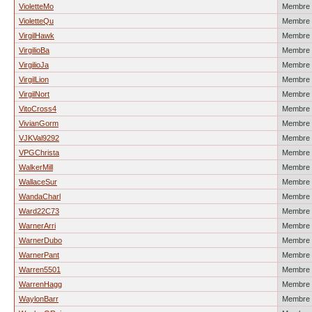
VioletteMo
Membre
VioletteQu
Membre
VirgilHawk
Membre
VirgilioBa
Membre
VirgilioJa
Membre
VirgilLion
Membre
VirgilNort
Membre
VitoCross4
Membre
VivianGorm
Membre
VJKVal9292
Membre
VPGChrista
Membre
WalkerMill
Membre
WallaceSur
Membre
WandaCharl
Membre
Ward22C73
Membre
WarnerArri
Membre
WarnerDubo
Membre
WarnerPant
Membre
Warren5501
Membre
WarrenHagg
Membre
WaylonBarr
Membre