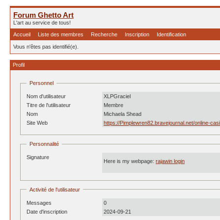
Forum Ghetto Art
L'art au service de tous!
Accueil
Liste des membres
Recherche
Inscription
Identification
Vous n'êtes pas identifié(e).
Profil
Personnel
Nom d'utilisateur
XLPGraciel
Titre de l'utilisateur
Membre
Nom
Michaela Shead
Site Web
https://Pimplewren82.bravejournal.net/online-ca
Personnalité
Signature
Here is my webpage:
rajawin login
Activité de l'utilisateur
Messages
0
Date d'inscription
2024-09-21