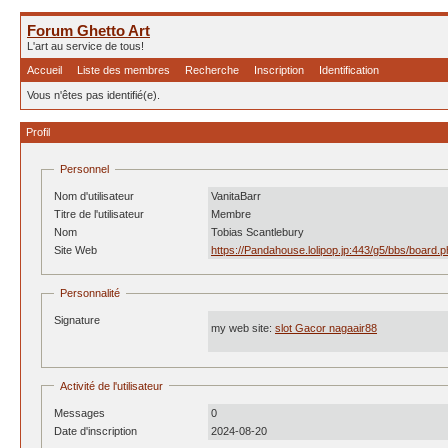
Forum Ghetto Art
L'art au service de tous!
Accueil
Liste des membres
Recherche
Inscription
Identification
Vous n'êtes pas identifié(e).
Profil
Personnel
Nom d'utilisateur
VanitaBarr
Titre de l'utilisateur
Membre
Nom
Tobias Scantlebury
Site Web
https://Pandahouse.lolipop.jp:443/g5/bbs/boar
Personnalité
Signature
my web site:
slot Gacor nagaair88
Activité de l'utilisateur
Messages
0
Date d'inscription
2024-08-20