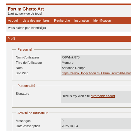
Forum Ghetto Art
L'art au service de tous!
Accueil
Liste des membres
Recherche
Inscription
Identification
Vous n'êtes pas identifié(e).
Profil
Personnel
Nom d'utilisateur
XRWNiki876
Titre de l'utilisateur
Membre
Nom
Adrienne Rempe
Site Web
https://Www.Hongcheon.GO.Kr/museum/bbs/boa
Personnalité
Signature
Here is my web site
diyarbakır escort
Activité de l'utilisateur
Messages
0
Date d'inscription
2025-04-04