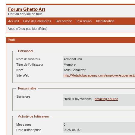
Forum Ghetto Art
L'art au service de tous!
Accueil
Liste des membres
Recherche
Inscription
Identification
Vous n'êtes pas identifié(e).
Profil
Personnel
Nom d'utilisateur
ArmandGibn
Titre de l'utilisateur
Membre
Nom
Alvin Schaeffer
Site Web
http://Retailjobacademy.com/employer/superfast
Personnalité
Signature
Here is my website -
amazing source
Activité de l'utilisateur
Messages
0
Date d'inscription
2025-04-02