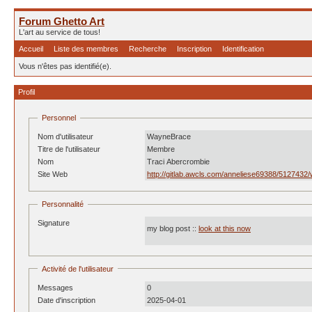
Forum Ghetto Art
L'art au service de tous!
Accueil
Liste des membres
Recherche
Inscription
Identification
Vous n'êtes pas identifié(e).
Profil
Personnel
Nom d'utilisateur
WayneBrace
Titre de l'utilisateur
Membre
Nom
Traci Abercrombie
Site Web
http://gitlab.awcls.com/anneliese69388/512743
Personnalité
Signature
my blog post ::
look at this now
Activité de l'utilisateur
Messages
0
Date d'inscription
2025-04-01