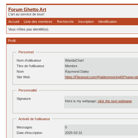
Forum Ghetto Art
L'art au service de tous!
Accueil
Liste des membres
Recherche
Inscription
Identification
Vous n'êtes pas identifié(e).
Profil
Personnel
Nom d'utilisateur
WandaCharl
Titre de l'utilisateur
Membre
Nom
Raymond Daley
Site Web
https://Flixwood.com/@aidenmooring69?page=a
Personnalité
Signature
Here is my webpage;
click the next webpage
Activité de l'utilisateur
Messages
0
Date d'inscription
2025-03-31