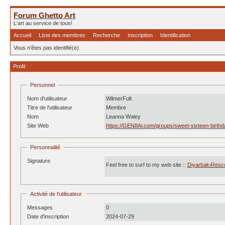
Forum Ghetto Art
L'art au service de tous!
Accueil
Liste des membres
Recherche
Inscription
Identification
Vous n'êtes pas identifié(e).
Profil
Personnel
Nom d'utilisateur
WilmerFult
Titre de l'utilisateur
Membre
Nom
Leanna Waley
Site Web
https://GEN8Ai.com/groups/sweet-sixteen-birth
Personnalité
Signature
Feel free to surf to my web site ::
DiyarbakıResc
Activité de l'utilisateur
Messages
0
Date d'inscription
2024-07-29