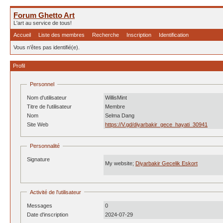
Forum Ghetto Art
L'art au service de tous!
Accueil
Liste des membres
Recherche
Inscription
Identification
Vous n'êtes pas identifié(e).
Profil
Personnel
Nom d'utilisateur
WillisMint
Titre de l'utilisateur
Membre
Nom
Selma Dang
Site Web
https://V.gd/diyarbakir_gece_hayati_30941
Personnalité
Signature
My website;
Diyarbakir Gecelik Eskort
Activité de l'utilisateur
Messages
0
Date d'inscription
2024-07-29