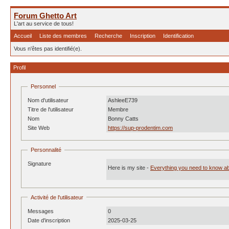
Forum Ghetto Art
L'art au service de tous!
Accueil
Liste des membres
Recherche
Inscription
Identification
Vous n'êtes pas identifié(e).
Profil
Personnel
Nom d'utilisateur
AshleeE739
Titre de l'utilisateur
Membre
Nom
Bonny Catts
Site Web
https://sup-prodentim.com
Personnalité
Signature
Here is my site -
Everything you need to know ab
Activité de l'utilisateur
Messages
0
Date d'inscription
2025-03-25