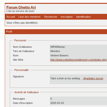
Forum Ghetto Art
L'art au service de tous!
Accueil
Liste des membres
Recherche
Inscription
Identification
Vous n'êtes pas identifié(e).
Profil
Personnel
Nom d'utilisateur
WRWMarian
Titre de l'utilisateur
Membre
Nom
Verlene Bowers
Site Web
http://www.colorblossomdirectory.com/index.ph
Personnalité
Signature
Take a look at my weblog ...
diyarbakır escort
Activité de l'utilisateur
Messages
0
Date d'inscription
2025-03-24