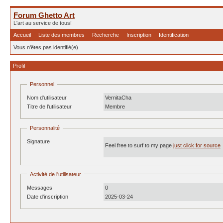
Forum Ghetto Art
L'art au service de tous!
Accueil
Liste des membres
Recherche
Inscription
Identification
Vous n'êtes pas identifié(e).
Profil
Personnel
Nom d'utilisateur
VernitaCha
Titre de l'utilisateur
Membre
Personnalité
Signature
Feel free to surf to my page
just click for source
Activité de l'utilisateur
Messages
0
Date d'inscription
2025-03-24