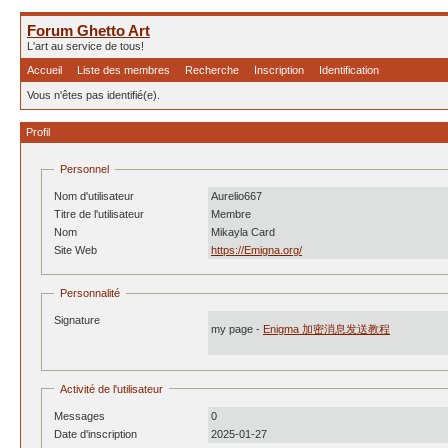
Forum Ghetto Art
L'art au service de tous!
Accueil
Liste des membres
Recherche
Inscription
Identification
Vous n'êtes pas identifié(e).
Profil
Personnel
Nom d'utilisateur
Aurelio667
Titre de l'utilisateur
Membre
Nom
Mikayla Card
Site Web
https://Emigna.org/
Personnalité
Signature
my page -
Enigma 加密消息发送教程
Activité de l'utilisateur
Messages
0
Date d'inscription
2025-01-27