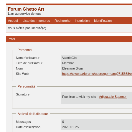
Forum Ghetto Art
L'art au service de tous!
Accueil
Liste des membres
Recherche
Inscription
Identification
Vous n'êtes pas identifié(e).
Profil
Personnel
Nom d'utilisateur
ValorieGlo
Titre de l'utilisateur
Membre
Nom
Eleanore Blum
Site Web
https://tcwo.ca/forums/users/germang0715368/e
Personnalité
Signature
Feel free to visit my site -
Adjustable Spanner
Activité de l'utilisateur
Messages
0
Date d'inscription
2025-01-25