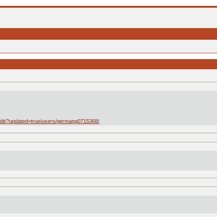
dit/?updated=true/users/germang0715368/