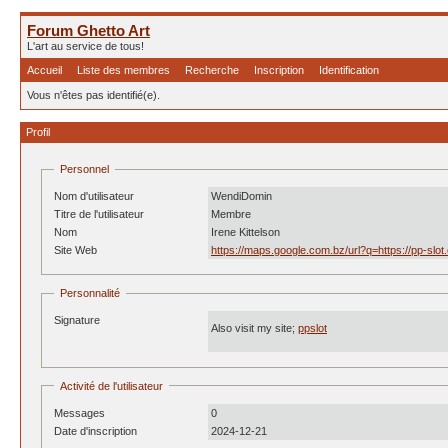
Forum Ghetto Art
L'art au service de tous!
Accueil
Liste des membres
Recherche
Inscription
Identification
Vous n'êtes pas identifié(e).
Profil
Personnel
Nom d'utilisateur
WendiDomin
Titre de l'utilisateur
Membre
Nom
Irene Kittelson
Site Web
https://maps.google.com.bz/url?q=https://pp-slo
Personnalité
Signature
Also visit my site;
ppslot
Activité de l'utilisateur
Messages
0
Date d'inscription
2024-12-21