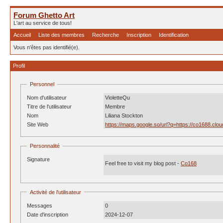
Forum Ghetto Art
L'art au service de tous!
Accueil
Liste des membres
Recherche
Inscription
Identification
Vous n'êtes pas identifié(e).
Profil
Personnel
Nom d'utilisateur
VioletteQu
Titre de l'utilisateur
Membre
Nom
Liliana Stockton
Site Web
https://maps.google.so/url?q=https://co1688.clou
Personnalité
Signature
Feel free to visit my blog post -
Co168
Activité de l'utilisateur
Messages
0
Date d'inscription
2024-12-07